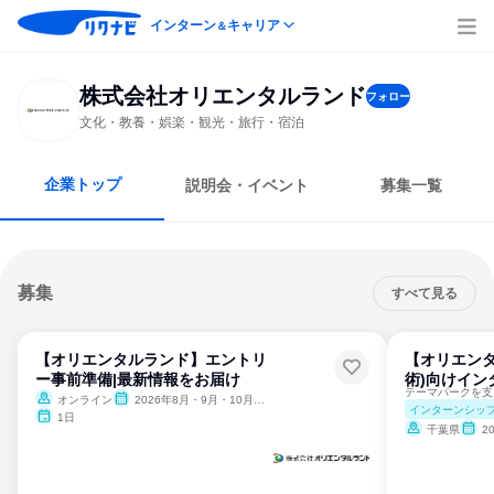
インターン
キャリア
＆
株式会社オリエンタルランド
フォロー
文化・教養・娯楽・観光・旅行・宿泊
企業トップ
説明会・イベント
募集一覧
募集
すべて見る
【オリエンタルランド】エントリ
【オリエンタ
ー事前準備|最新情報をお届け
術)向けイン
テーマパークを支
オンライン
2026年8月・9月・10月・11月・12月、2027年1月
インターンシッ
1日
千葉県
2