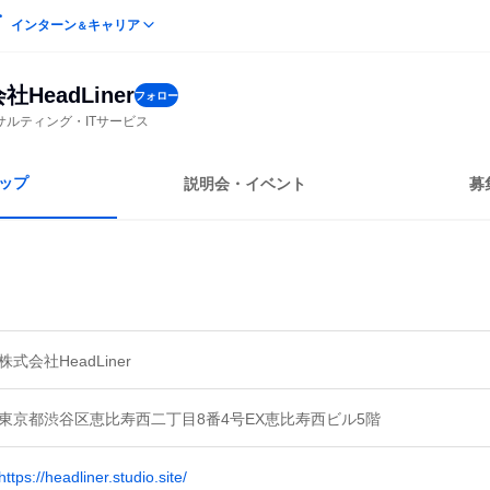
インターン
キャリア
＆
社HeadLiner
フォロー
サルティング・ITサービス
ップ
説明会・イベント
募
株式会社HeadLiner
東京都渋谷区恵比寿西二丁目8番4号EX恵比寿西ビル5階
https://headliner.studio.site/