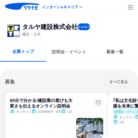
インターン
キャリア
＆
タルヤ建設株式会社
フォロー
建設・土木
企業トップ
説明会・イベント
募集一覧
募集
すべて見る
60分で分かる!建設業の喜びも大
｢私は文化財
変さも伝えるオンライン説明会
築を未来に
説明会・イベン
オンライン
2026年8月・9月
1日
オンライン
1日