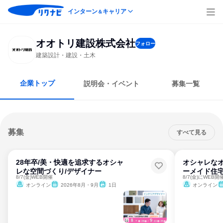
インターン
キャリア
＆
オオトリ建設株式会社
フォロー
建築設計・建設・土木
企業トップ
説明会・イベント
募集一覧
募集
すべて見る
28年卒/美・快適を追求するオシャ
オシャレなオ
レな空間づくり/デザイナー
ーメイド住
8/7(金)WEB開催
8/7(金)にWEB開
オンライン
2026年8月・9月
1日
オンライン