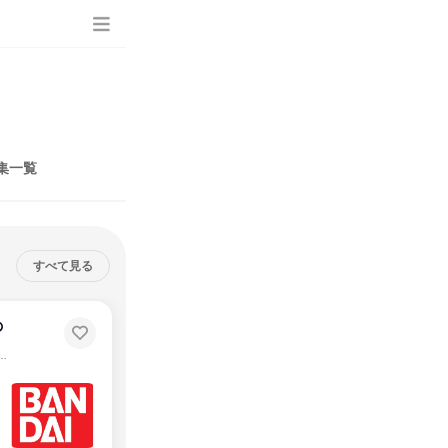
集一覧
すべて見る
の
バンダイ人事が語る「同魂異才」の選考基準。