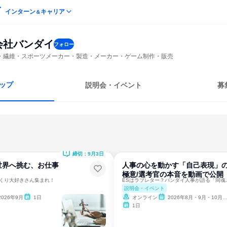
インターン
キャリア
＆
会社バンダイ
フォロー
・繊維・スポーツメーカー・製造・メーカー・ゲーム制作・販売
ップ
説明会・イベント
募
締切：9月3日
世界へ挑む、お仕事
人事の心を動かす「自己表現」
極意/選考官の本音を動画で公開
づくり大好きさん集まれ！
ESはラブレター？
説明会・イベント
2026年9月
1日
オンライン
2026年8月・9月・10月・11月・12月
1日