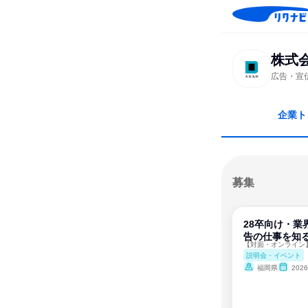
株式
広告・宣
企業ト
募集
28卒向け・
告の仕事を知る
説明会・イベント
福岡県
202