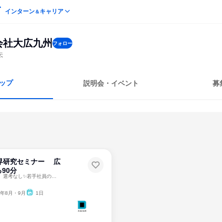
インターン
キャリア
＆
会社大広九州
フォロー
伝
ップ
説明会・イベント
募
業界研究セミナー 広
90分
【対面・オンライン】選考なし✨若手社員の本音トークセッション
6年8月・9月
1日