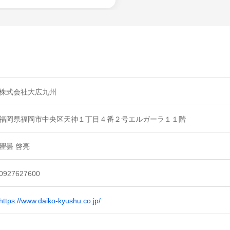
株式会社大広九州
福岡県福岡市中央区天神１丁目４番２号エルガーラ１１階
瞿曇 啓亮
0927627600
https://www.daiko-kyushu.co.jp/