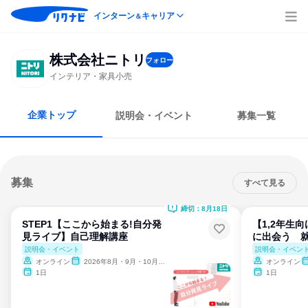
インターン
キャリア
＆
株式会社ニトリ
フォロー
インテリア・家具小売
企業トップ
説明会・イベント
募集一覧
募集
すべて見る
締切：8月18日
STEP1【ここから始まる!自分発
【1,2年生
見ライブ】自己理解講座
に出会う 
説明会・イベント
説明会・イベン
オンライン
2026年8月・9月・10月・11月・12月
オンライン
1日
1日