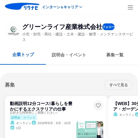
インターン
キャリア
＆
グリーンライフ産業株式会社
フォロー
小売・卸売・商社・建設・土木・建設・修理・メンテナンスサービ
ス
企業トップ
説明会・イベント
募集一覧
募集
すべて見る
動画説明12分コース!暮らしを豊
【WEB】3
かにするエクステリアの仕事
ア・ガーデ
お好きな時間帯にご視聴ください♪
オンライン
説明会・イベント
オンライン
2026年8月・9月・10月
1日