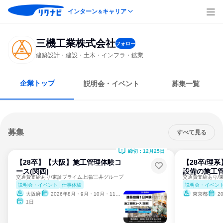
インターン
キャリア
＆
三機工業株式会社
フォロー
建築設計・建設・土木・インフラ・鉱業
企業トップ
説明会・イベント
募集一覧
募集
すべて見る
締切：12月25日
【28卒】【大阪】施工管理体験コ
【28卒/理
ース(関西)
設備の施工
交通費支給あり/東証プライム上場/三井グループ
交通費支給あり/
説明会・イベント
仕事体験
説明会・イベン
大阪府
2026年8月・9月・10月・11月・12月
東京都
2
1日