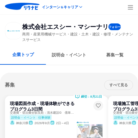
インターン
キャリア
＆
株式会社エスシー・マシーナリ
フォロー
商用・産業用機械サービス・建設・土木・建設・修理・メンテナン
スサービス
企業トップ
説明会・イベント
募集一覧
募集
すべて見る
締切：8月21日
現場図面作成・現場体験ができる
現場施工管
プログラム3日間
プログラム3
交通費・宿泊費全額支給：清水建設G 億単位の実機を肌で体感
説明会・イベント
仕事体験
説明会・イベン
神奈川県
2026年9月
2日～4日
神奈川県