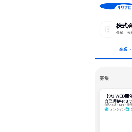
株式
機械・医
企業ト
募集
【9/1 WEB
自己理解セミ
オンライン