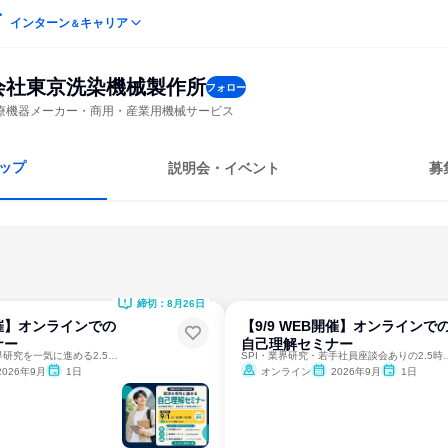
インターン
キャリア
＆
会社東京洗染機械製作所
フォロー
療機器メーカー・商用・産業用機械サービス
ップ
説明会・イベント
募
締切：8月26日
開催】オンラインでの
【9/9 WEB開催】オンラインで
ナー
自己理解セミナー
自己分析・SPI・業界研究を一気に進める2.5時間！
SPI・業界研究・若手社
2026年9月
1日
オンライン
2026年9月
1日