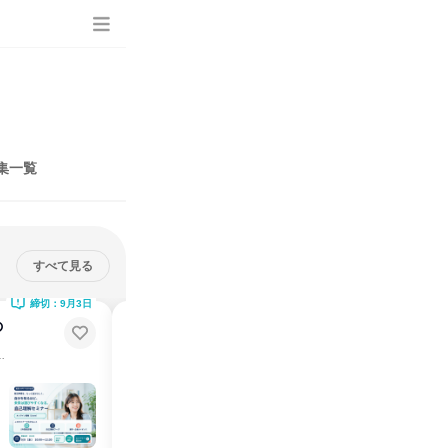
集一覧
すべて見る
締切：9月3日
締切：9月14日
の
【9/18WEB開催】自分に合う仕事
を考える就活準備セミナー
員座談会ありの2.5時間！
SPI簡易診断・自己理解ワークありの2.5時間！
オンライン
2026年9月
1日