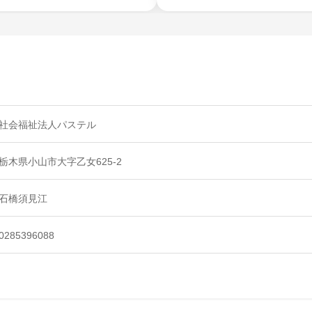
社会福祉法人パステル
栃木県小山市大字乙女625-2
石橋須見江
0285396088