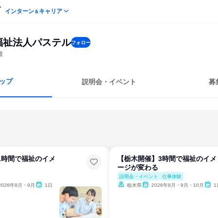
インターン
キャリア
＆
福祉法人パステル
フォロー
護
ップ
説明会・イベント
募
1時間で福祉のイメ
【栃木開催】3時間で福祉のイメ
ージが変わる
説明会・イベント
仕事体験
2026年8月・9月
1日
栃木県
2026年8月・9月・10月
1