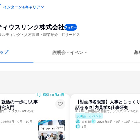
インターン
キャリア
＆
ティウスリンク株式会社
フォロー
サルティング・人材派遣・職業紹介・ITサービス
ップ
説明会・イベント
募
締切：8月31日
K】就活の一歩に!人事
【対面/5名限定】人事とじっく
研究入門
話せる!社内見学&仕事研究
KDDI×三井物産の基盤で、デジタルBPOの未来を創る。
KDDI×三井物産の基盤で、
説明会・イベント
2026年8月・9月・10月・11月・12月
東京都
2026年8月・9月・10月・11月・12月
1日