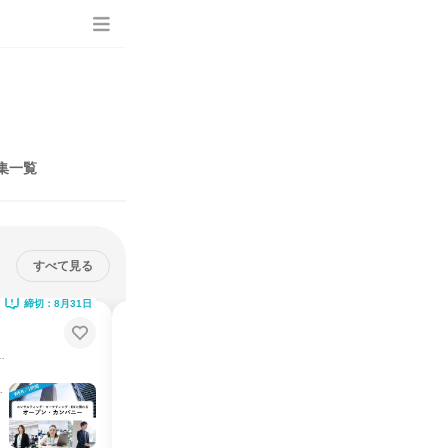
集一覧
すべて見る
締切：8月31日
締切：8月31日
り
営業・企画・DXなど5職種の仕事
体験_8分動画で業界研究
デジタルBPOの未来を創る。
28卒の就活準備｜スマホで5職種をイッキ見。タイパ最強の8分
説明会・イベント
オンライン
2026年8月
1日