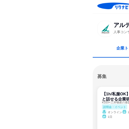
アル
人事コン
企業ト
募集
【1h/私服O
と話せる企業
説明会・イベント
オンライン
1日