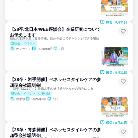
締切：8月31日
【28卒/北日本/WEB座談会】企業研究について
お伝えします
福祉の常識を変える好待遇。自分を信じてチャレンジできる場所
説明会・イベント
オンライン
2026年8月
1日
締切：8月31日
【28卒・岩手開催】ベネッセスタイルケアの参
加型会社説明会!
【新卒月22.1万～】最高水準の好待遇があなたの強みになる
説明会・イベント
仕事体験
岩手県
2026年8月
1日
締切：8月31日
【28卒・青森開催】ベネッセスタイルケアの参
加型会社説明会!