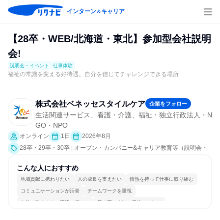
インターン
キャリア
＆
【28卒・WEB/北海道・東北】参加型会社説明
会!
説明会・イベント
仕事体験
福祉の常識を変える好待遇。自分を信じてチャレンジできる場所
株式会社ベネッセスタイルケア
企業をフォロー
生活関連サービス、看護・介護、福祉・独立行政法人・N
GO・NPO
オンライン
1日
2026年8月
28卒・29卒・30卒 | オープン・カンパニー&キャリア教育等（説明会・
イベント [職種研究、会社説明会、業界研究]、仕事体験）
こんな人におすすめ
地域貢献に携わりたい
人の成長を支えたい
情熱を持って仕事に取り組む
コミュニケーションが活発
チームワークを重視
女性が働きやすい環境で働ける
長く同じ会社に居続けられる
多様な職種の人と関われる
明確な目標を追いかける
人とたくさん会話する