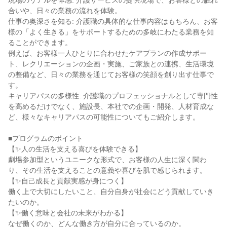
現場のリアルを体感: 介護サービスの提供現場で、お客様との触れ
合いや、日々の業務の流れを体験。
仕事の奥深さを知る: 介護職の具体的な仕事内容はもちろん、お客
様の「よく生きる」をサポートするための多岐にわたる業務を知
ることができます。
例えば、お客様一人ひとりに合わせたケアプランの作成サポー
ト、レクリエーションの企画・実施、ご家族との連携、生活環境
の整備など、日々の業務を通じてお客様の笑顔を創り出す仕事で
す。
キャリアパスの多様性: 介護職のプロフェッショナルとして専門性
を高めるだけでなく、施設長、本社での企画・開発、人材育成な
ど、様々なキャリアパスの可能性についてもご紹介します。
■プログラムのポイント
【✨人の生活を支える喜びを体験できる】
劇場参加型というユニークな形式で、お客様の人生に深く関わ
り、その生活を支えることの意義や喜びを肌で感じられます。
【✨自己成長と貢献実感が身につく】
働く上で大切にしたいこと、自分自身が社会にどう貢献していき
たいのか。
【✨働く意味と会社の未来がわかる】
なぜ働くのか、どんな働き方が自分に合っているのか。