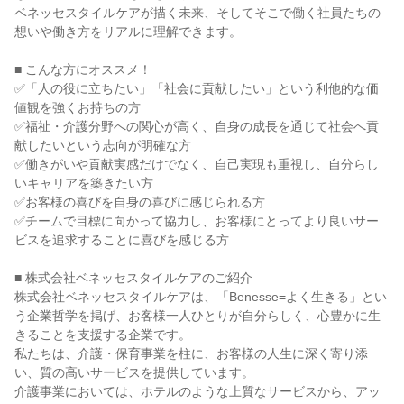
ベネッセスタイルケアが描く未来、そしてそこで働く社員たちの
想いや働き方をリアルに理解できます。
■ こんな方にオススメ！
✅「人の役に立ちたい」「社会に貢献したい」という利他的な価
値観を強くお持ちの方
✅福祉・介護分野への関心が高く、自身の成長を通じて社会へ貢
献したいという志向が明確な方
✅働きがいや貢献実感だけでなく、自己実現も重視し、自分らし
いキャリアを築きたい方
✅お客様の喜びを自身の喜びに感じられる方
✅チームで目標に向かって協力し、お客様にとってより良いサー
ビスを追求することに喜びを感じる方
■ 株式会社ベネッセスタイルケアのご紹介
株式会社ベネッセスタイルケアは、「Benesse=よく生きる」とい
う企業哲学を掲げ、お客様一人ひとりが自分らしく、心豊かに生
きることを支援する企業です。
私たちは、介護・保育事業を柱に、お客様の人生に深く寄り添
い、質の高いサービスを提供しています。
介護事業においては、ホテルのような上質なサービスから、アッ