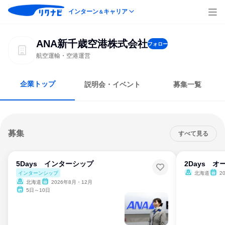
インターン
キャリア
＆
ANA新千歳空港株式会社
フォロー
航空運輸・空港運営
企業トップ
説明会・イベント
募集一覧
募集
すべて見る
5Days インターシップ
2Days 
インターンシップ
北海道
2
北海道
2026年8月・12月
5日～10日