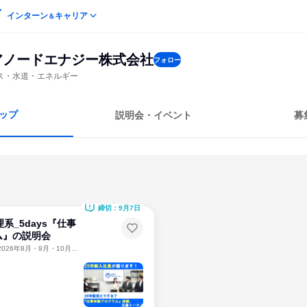
インターン
キャリア
＆
Tアノードエナジー株式会社
フォロー
ス・水道・エネルギー
ップ
説明会・イベント
募
締切：9月7日
系_5days『仕事
ム』の説明会
2026年8月・9月・10月・11月・12月