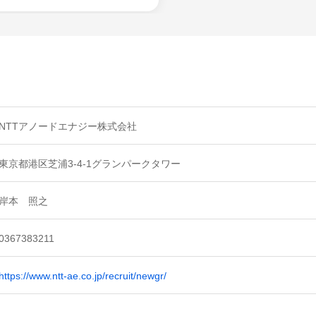
NTTアノードエナジー株式会社
東京都港区芝浦3-4-1グランパークタワー
岸本 照之
0367383211
https://www.ntt-ae.co.jp/recruit/newgr/