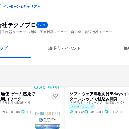
インターン
キャリア
＆
会社テクノプロ
フォロー
電子機器メーカー・機械・医療機器メーカー・自動車・輸送機器メーカー
ップ
説明会・イベント
募
締切：8月31日
を駆使!ゲーム感覚で
ソフトウェア専攻向け!5daysイ
判断力ワーク
ターンシップで組込み開発
不確実な状況で決断！情報を集め最適解を導く判断力を鍛えよう
※8/7最終エントリー〆切！お見逃しなく※
インターンシップ
2026年8月・9月
1日
東京都
2026年8月
5日～10日