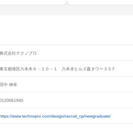
株式会社テクノプロ
東京都港区六本木６－１０－１ 六本木ヒルズ森タワー３５Ｆ
田中 伸幸
0120061940
https://www.technopro.com/design/recruit_cp/newgraduate/