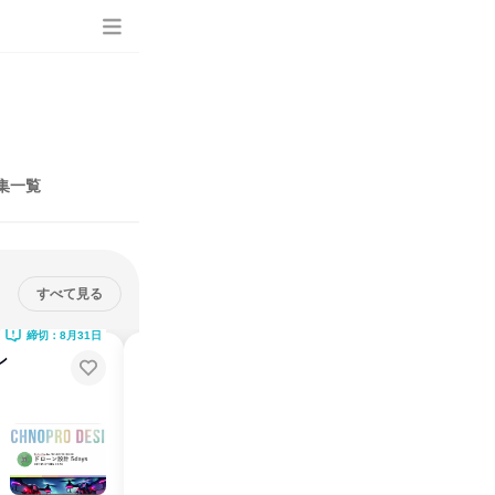
集一覧
すべて見る
締切：8月31日
締切：8月31日
ン
AI系学科向け!5日間インターンシ
ップで開発の最前線へ
※8/7最終エントリー〆切！お見逃しなく※
インターンシップ
東京都
2026年8月
5日～10日