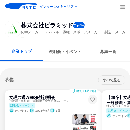
インターン
キャリア
＆
株式会社ピラミッド
フォロー
化学メーカー・アパレル・繊維・スポーツメーカー・製造・メーカ
ー
企業トップ
説明会・イベント
募集一覧
募集
すべて見る
締切：8月31日
文理共通WEB会社説明会
【28卒】文
技術職・事務職・営業職/完全土日休み/ユースエル取得企業
ー総務職・
説明会・イベント
説明会・イベン
オンライン
2026年8月
1日
オンライン