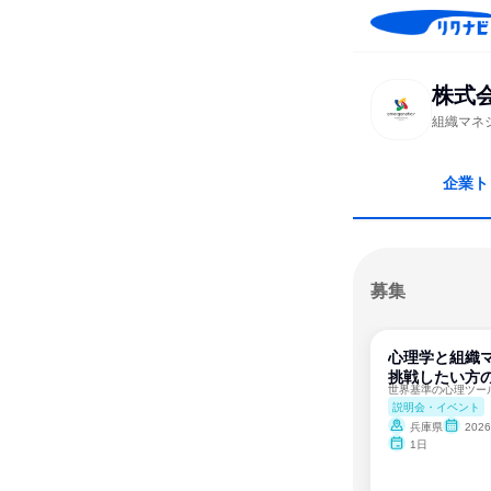
株式会
組織マネ
企業ト
募集
心理学と組織マ
挑戦したい方
説明会・イベント
兵庫県
202
1日