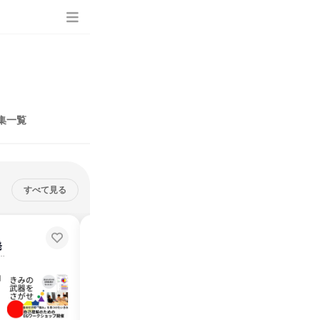
集一覧
すべて見る
キミだけの強みが見つかる!自己理
発
解のためのEGワークショップ
入する心理ツールで組織変革するコンサル体験
説明会・イベント
兵庫県
2026年8月・9月・10月・11月
月
1日