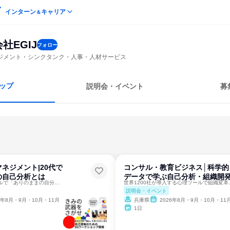
インターン
キャリア
＆
社EGIJ
フォロー
ジメント・シンクタンク・人事・人材サービス
ップ
説明会・イベント
募
ネジメント|20代で
コンサル・教育ビジネス│科学的
の自己分析とは
データで学ぶ自己分析・組織開
世界基準の心理ツールで「ありのままの自分」の強みに気付く！
世界1200社が導
説明会・イベント
6年8月・9月・10月・11月
兵庫県
2026年8月・9月・10月・11
1日