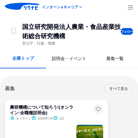
インターン
キャリア
＆
国立研究開発法人農業・食品産業技
フォロー
術総合研究機構
官公庁・行政・警察
企業トップ
説明会・イベント
募集一覧
募集
すべて見る
農研機構について知ろう!(オンラ
イン:全職種説明会)
オンライン
2026年7月
1日