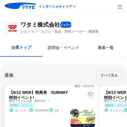
インターン
キャリア
＆
ワタミ株式会社
フォロー
レストラン・カフェ・食品・飲料メーカー・農耕業
企業トップ
説明会・イベント
募集一覧
募集
すべて見る
締切：8月10日
【8/12 WEB】特典有 SUBWAY
【8/13 W
特別イベント!
特別イベント
東証プライム上場 限定2名！！
東証プライム上場
説明会・イベント
説明会・イベン
オンライン
2026年8月
1日
オンライン