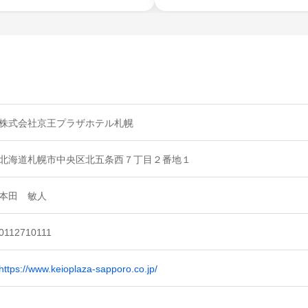
株式会社京王プラザホテル札幌
北海道札幌市中央区北五条西７丁目２番地１
本田 敏人
0112710111
https://www.keioplaza-sapporo.co.jp/