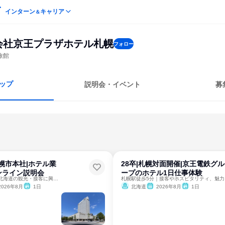
インターン
キャリア
＆
会社京王プラザホテル札幌
フォロー
旅館
ップ
説明会・イベント
募
札幌市本社|ホテル業
28卒|札幌対面開催|京王電鉄グル
ンライン説明会
ープのホテル1日仕事体験
京王電鉄グループ｜北海道の観光・接客に興味のある方必見！
札幌
2026年8月
1日
北海道
2026年8月
1日