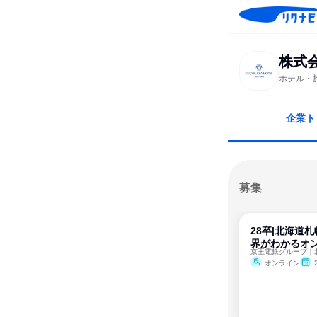
株式
ホテル・
企業ト
募集
28卒|北海道
界がわかるオ
オンライン