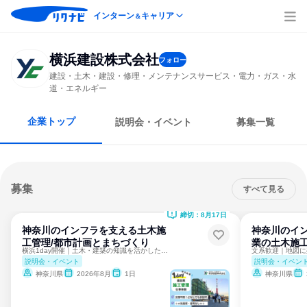
インターン
キャリア
＆
横浜建設株式会社
フォロー
建設・土木・建設・修理・メンテナンスサービス・電力・ガス・水
道・エネルギー
企業トップ
説明会・イベント
募集一覧
募集
すべて見る
締切：8月17日
神奈川のインフラを支える土木施
神奈川のイ
工管理/都市計画とまちづくり
業の土木施工
横浜1day開催｜土木・建築の知識を活かしたい方へ
説明会・イベント
説明会・イベン
神奈川県
2026年8月
1日
神奈川県