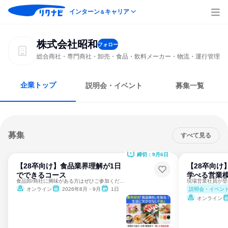
インターン
キャリア
＆
株式会社昭和
フォロー
総合商社・専門商社・卸売・食品・飲料メーカー・物流・運行管理
企業トップ
説明会・イベント
募集一覧
募集
すべて見る
締切：9月6日
【28卒向け】食品業界理解が1日
【28卒向け
でできるコース
学べる営業模
食品卸/商社に興味がある方はぜひご参加ください！
現場営業社員が登
説明会・イベン
オンライン
2026年8月・9月
1日
オンライン