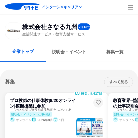
インターン
キャリア
＆
株式会社さなる九州
フォロー
生活関連サービス・教育支援サービス
企業トップ
説明会・イベント
募集一覧
募集
すべて見る
締切：8月27日
プロ教師の仕事体験|8/20オンライ
教育業界~塾
ン|模擬授業に参加
の仕事説明
「もっと生徒に寄り添える教育をしたい」あなたへ｜九大進学ゼミ
説明会・イベント
仕事体験
説明会・イベン
オンライン
2026年8月
1日
オンライン