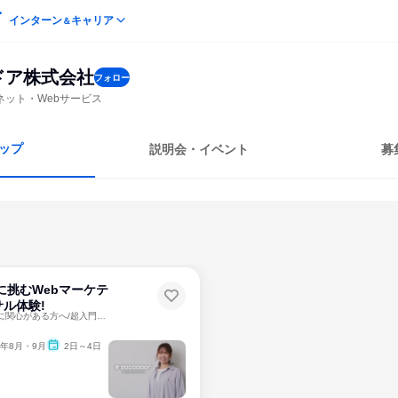
インターン
キャリア
＆
ドア株式会社
フォロー
ネット・Webサービス
ップ
説明会・イベント
募
に挑むWebマーケテ
ル体験!
動画編集やライターに関心がある方へ/超入門の2日間/昼食支給
6年8月・9月
2日～4日