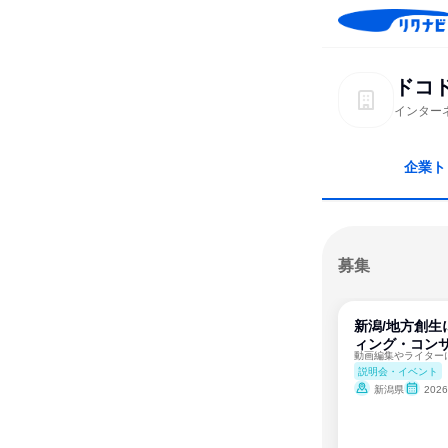
ドコ
インター
企業ト
募集
新潟/地方創生
ィング・コンサ
説明会・イベント
新潟県
202