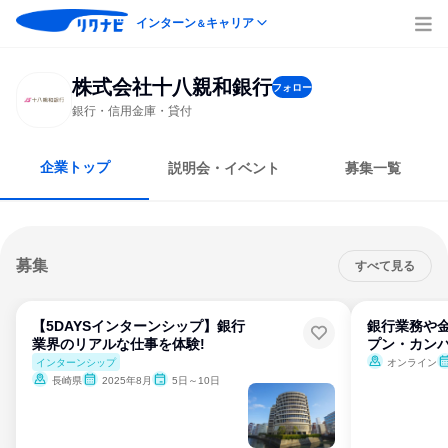
インターン
キャリア
＆
株式会社十八親和銀行
フォロー
銀行・信用金庫・貸付
企業トップ
説明会・イベント
募集一覧
募集
すべて見る
【5DAYSインターンシップ】銀行
銀行業務や
業界のリアルな仕事を体験!
プン・カン
インターンシップ
オンライン
長崎県
2025年8月
5日～10日