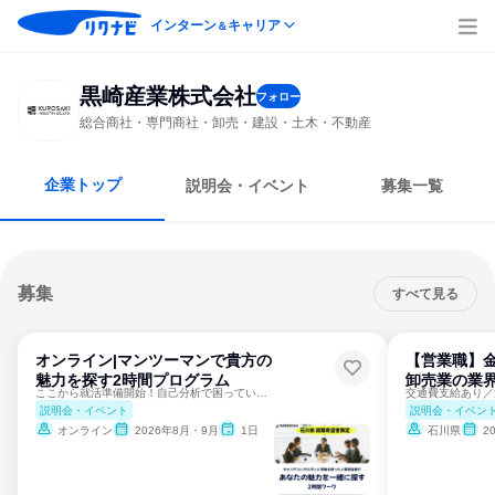
インターン
キャリア
＆
黒崎産業株式会社
フォロー
総合商社・専門商社・卸売・建設・土木・不動産
企業トップ
説明会・イベント
募集一覧
募集
すべて見る
オンライン|マンツーマンで貴方の
【営業職】金
魅力を探す2時間プログラム
卸売業の業
ここから就活準備開始！自己分析で困っていませんか？
説明会・イベント
説明会・イベン
オンライン
2026年8月・9月
1日
石川県
2