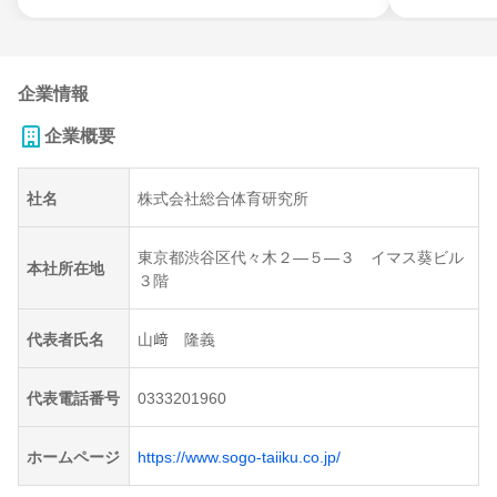
企業情報
企業概要
社名
株式会社総合体育研究所
東京都渋谷区代々木２―５―３ イマス葵ビル
本社所在地
３階
代表者氏名
山﨑 隆義
代表電話番号
0333201960
ホームページ
https://www.sogo-taiiku.co.jp/