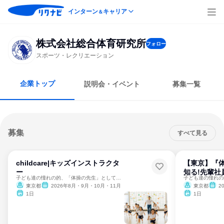
インターン
キャリア
＆
株式会社総合体育研究所
フォロー
スポーツ・レクリエーション
企業トップ
説明会・イベント
募集一覧
募集
すべて見る
childcare|キッズインストラクタ
【東京】『
ー
知る!先輩社
子ども達の憧れの的、「体操の先生」として力を発揮しませんか！
東京都
2026年8月・9月・10月・11月
東京都
2
1日
1日