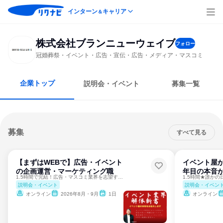
インターン
キャリア
＆
株式会社ブランニューウェイブ
フォロー
冠婚葬祭・イベント・広告・宣伝・広告・メディア・マスコミ
企業トップ
説明会・イベント
募集一覧
募集
すべて見る
【まずはWEBで】広告・イベント
イベント屋が
の企画運営・マーケティング職
年目の本音
1.5時間で完結！広告・マスコミ業界を志望する方への第一歩
説明会・イベント
説明会・イベン
オンライン
2026年8月・9月
1日
オンライン