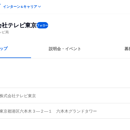
インターン
キャリア
＆
会社テレビ東京
フォロー
レビ局
ップ
説明会・イベント
募
株式会社テレビ東京
東京都港区六本木３―２―１ 六本木グランドタワー