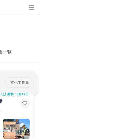
集一覧
すべて見る
締切：8月17日
締切：8月17日
建
9月|3days|建築学部|最新技術を使
った建築施工管理
づくりを支える仕事
プライム上場｜交通費宿泊費｜街づくりに一番近くで携わる！
説明会・イベント
仕事体験
日
長野県
2026年8月・9月
2日～4日