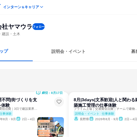
インターン
キャリア
＆
会社ヤマウラ
フォロー
・建設・土木
ップ
説明会・イベント
募
締切：8月17日
|文理不問|街づくりを支
8月|3days|文系歓迎|人と関わる
を体験
築施工管理の仕事体験
プライム上場｜交通費宿泊費｜3日で建設業界の見え方が変わる！
プライム上場｜交通費宿泊費｜チームで建物
仕事体験
説明会・イベント
仕事体験
6年8月・9月
2日～4日
長野県
2026年8月・9月
2日～4