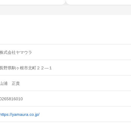
株式会社ヤマウラ
長野県駒ヶ根市北町２２―１
山浦 正貴
0265816010
https://yamaura.co.jp/