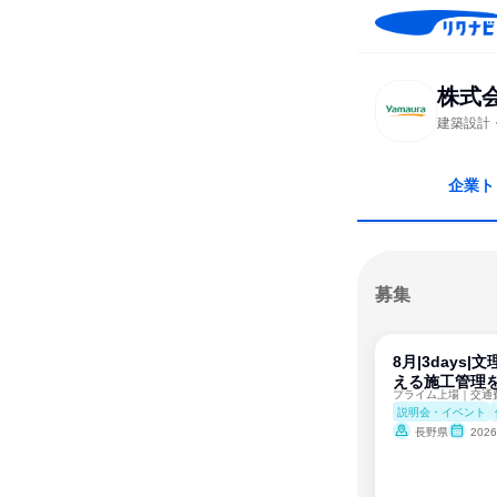
株式
建築設計
企業ト
募集
8月|3days
える施工管理
説明会・イベント
長野県
202