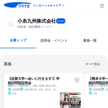
インターン
キャリア
＆
小糸九州株式会社
フォロー
自動車・輸送機器メーカー
企業トップ
説明会・イベント
募集一覧
募集
すべて見る
【佐賀大学へ会いに行きます!】学
【熊本大学へ
校訪問型説明会
校訪問型説
移動ゼロで業界研究！人事と対面で話せる学内説明会
佐賀県
2026年8月・9月・10月・11月・12月、2027年1月・2月
熊本県
20
1日
1日