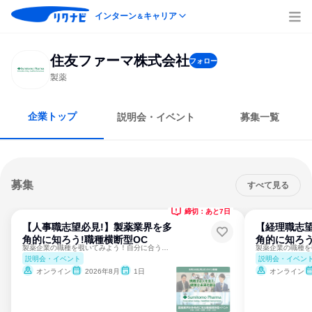
インターン
キャリア
＆
住友ファーマ株式会社
フォロー
製薬
企業トップ
説明会・イベント
募集一覧
募集
すべて見る
締切：あと7日
【人事職志望必見!】製薬業界を多
【経理職志望
角的に知ろう!職種横断型OC
角的に知ろう
製薬企業の職種を覗いてみよう！自分に合う職種を見つけよう！
説明会・イベント
説明会・イベン
オンライン
2026年8月
1日
オンライン