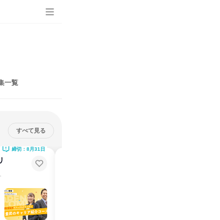
集一覧
すべて見る
締切：8月31日
締切：9月12日
リ
【先着順・特典付】2DAYS|マク
ドナルドの店長体験コース
ならマクドナルド！
【サービス業ならマクドナルド！】★地域密着のお店づくり
説明会・イベント
仕事体験
埼玉県
2026年8月・9月
2日～4日