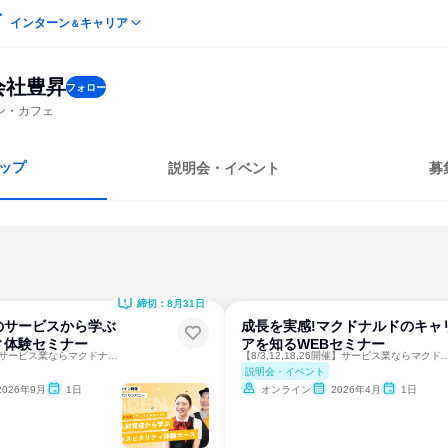
インターン
キャリア
＆
会社豊昇
フォロー
ン・カフェ
ップ
説明会・イベント
募
締切：8月31日
のサービスから学ぶ
成長を実感!マクドナルドのキャ
ィ体験セミナー
アを知るWEBセミナー
【8月4,13,27開催】サービス業ならマクドナルド！
【8/3,12,18,26開催】サービス業
説明会・イベント
2026年9月
1日
オンライン
2026年4月
1日