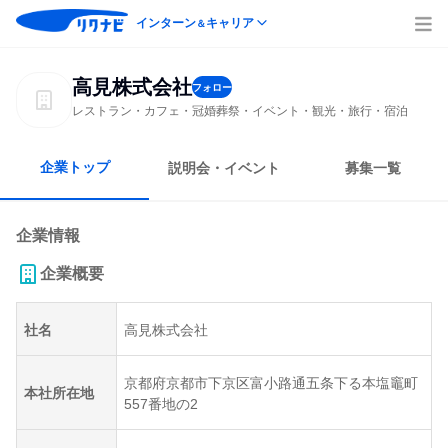
インターン
キャリア
＆
高見株式会社
フォロー
レストラン・カフェ・冠婚葬祭・イベント・観光・旅行・宿泊
企業トップ
説明会・イベント
募集一覧
企業情報
企業概要
社名
高見株式会社
京都府京都市下京区富小路通五条下る本塩竈町
本社所在地
557番地の2