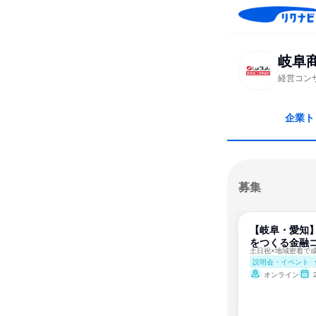
岐阜
経営コン
企業ト
募集
【岐阜・愛知
をつくる金融
説明会・イベント
オンライン