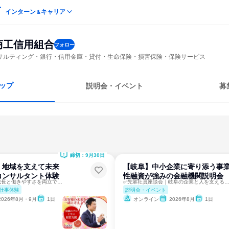
インターン
キャリア
＆
商工信用組合
フォロー
サルティング・銀行・信用金庫・貸付・生命保険・損害保険・保険サービス
ップ
説明会・イベント
募
締切：9月30日
】地域を支えて未来
【岐阜】中小企業に寄り添う事
コンサルタント体験
性融資が強みの金融機関説明会
土日祝×地域密着で成長と働きやすさを両立できる安定の職場環境
✅先輩社員座談会｜岐阜の企業と人を支える地域密着金融の
仕事体験
説明会・イベント
2026年8月・9月
1日
オンライン
2026年8月
1日