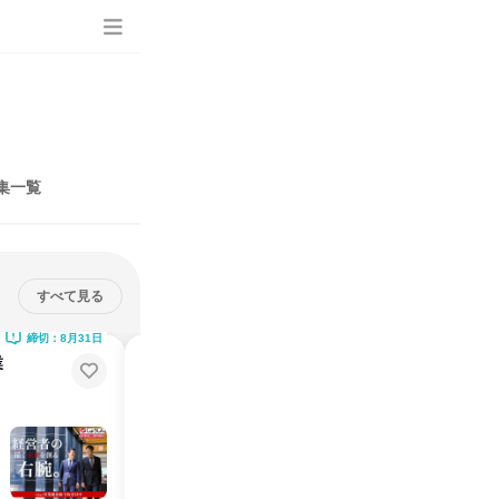
集一覧
すべて見る
締切：8月31日
締切：8月31日
業
動画|タイパ 金融/WEB説明会【若
手・理事長メッセージ有】
営業職
超効率的！いつでもどこでも見れる会社説明会動画を配信します！
説明会・イベント
オンライン
2026年8月
1日