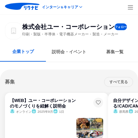
インターン
キャリア
＆
株式会社ユー・コーポレーション
フォロー
印刷・製版・半導体・電子機器メーカー・製造・メーカー
企業トップ
説明会・イベント
募集一覧
募集
すべて見る
【WEB】ユー・コーポレーション
自分デザイ
のモノづくりを紐解く説明会
る!CAD/C
オンライン
2025年9月
1日
群馬県
2