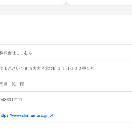
株式会社しまむら
埼玉県さいたま市大宮区北袋町１丁目６０２番１号
高橋 維一郎
0486312111
https://www.shimamura.gr.jp/