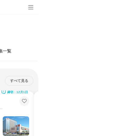
集一覧
すべて見る
締切：12月1日
締切：9月30日
東京でアパレル店舗経営を学ぶ長
期インターン
レル×データマーケティングで勝つ「ビジネスモデル」解説
売上7,000億円の「売れる仕組み」と店舗マネジメントを体感
インターンシップ
東京都
2026年8月・9月・10月・11月・12月、2027年1月
25日以上