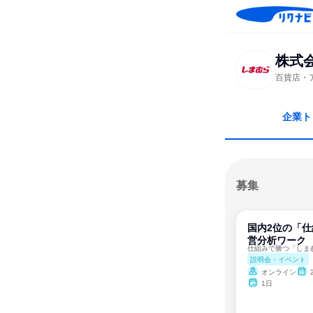
株式
百貨店・
企業ト
募集
国内2位の「
営分析ワーク
説明会・イベント
オンライン
2
1日