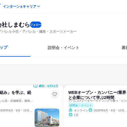
インターン
キャリア
＆
会社しまむら
フォロー
アパレル小売・アパレル・繊維・スポーツメーカー
ップ
説明会・イベント
募
締切：8月31日
仕組み」を学ぶ、経
WEBオープン・カンパニー/業界
と企業について学ぶ2時間
仕組みで勝つ「しまむら流・店舗経営」徹底解剖2.0h
アパ
説明会・イベント
026年8月・9月・10月・11月・12月、2027年1月
オンライン
2026年8月・9月・10月・11月・12月、2027年1月
1日