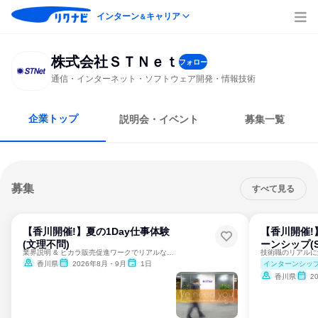
インターン
キャリア
＆
株式会社ＳＴＮｅｔ
フォロー
通信・インターネット・ソフトウェア開発・情報技術
企業トップ
説明会・イベント
募集一覧
募集
すべて見る
【香川開催!】夏の1Day仕事体験
【香川開催!
(文理不問)
ーンシップ(S
業界説明 & ピカラ販売促進ワークでリアルな仕事を学べる！
インターンシッ
香川県
2026年8月・9月
1日
香川県
2