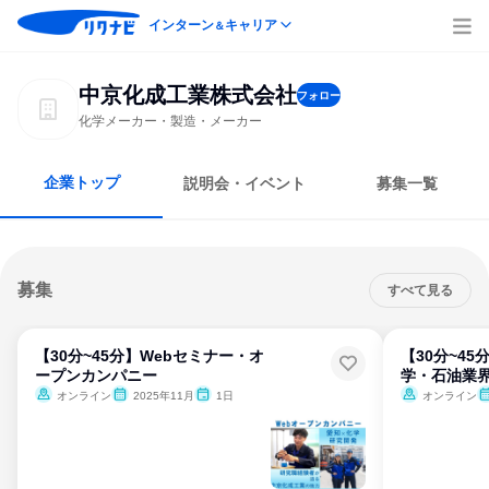
インターン
キャリア
＆
中京化成工業株式会社
フォロー
化学メーカー・製造・メーカー
企業トップ
説明会・イベント
募集一覧
募集
すべて見る
【30分~45分】Webセミナー・オ
【30分~4
ープンカンパニー
学・石油業界
オンライン
2025年11月
1日
オンライン