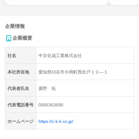
企業情報
企業概要
社名
中京化成工業株式会社
本社所在地
愛知県刈谷市今岡町西吹戸１０―１
代表者氏名
廣野 拓
代表電話番号
0566363690
ホームページ
https://c-k-k.co.jp/