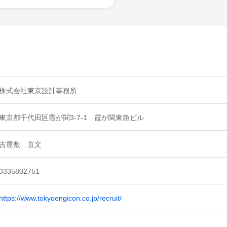
株式会社東京設計事務所
東京都千代田区霞が関3-7-1 霞が関東急ビル
古屋敷 直文
0335802751
https://www.tokyoengicon.co.jp/recruit/