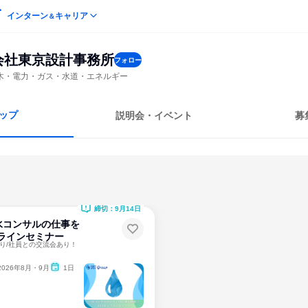
インターン
キャリア
＆
会社東京設計事務所
フォロー
木・電力・ガス・水道・エネルギー
ップ
説明会・イベント
募
締切：9月14日
水コンサルの仕事を
ラインセミナー
り/社員との交流会あり！
2026年8月・9月
1日