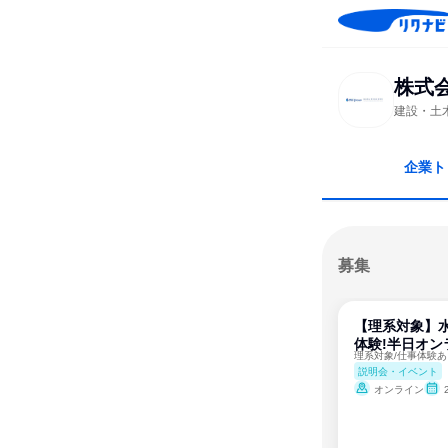
株式
建設・土
企業ト
募集
【理系対象】
体験!半日オン
理系対象/仕事体験あ
説明会・イベント
オンライン