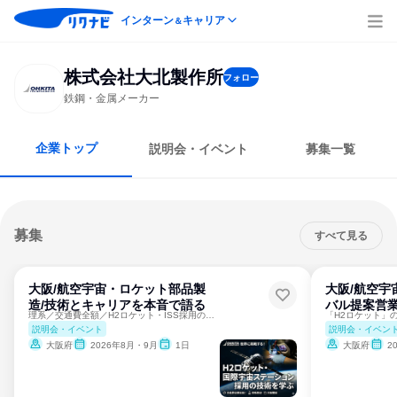
インターン
キャリア
＆
株式会社大北製作所
フォロー
鉄鋼・金属メーカー
企業トップ
説明会・イベント
募集一覧
募集
すべて見る
大阪/航空宇宙・ロケット部品製
大阪/航空宇
造/技術とキャリアを本音で語る
バル提案営業
理系／交通費全額／H2ロケット・ISS採用の技術力
説明会・イベント
説明会・イベン
大阪府
2026年8月・9月
1日
大阪府
2