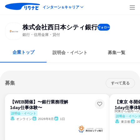
インターン
キャリア
＆
株式会社西日本シティ銀行
フォロー
銀行・信用金庫・貸付
企業トップ
説明会・イベント
募集一覧
募集
すべて見る
【WEB開催】〜銀行業務理解
【東京 冬開
1day仕事体験〜
1day仕事体
説明会・イベント
説明会・イベン
オンライン
2026年8月
1日
東京都
2