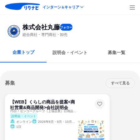
インターン
キャリア
＆
株式会社丸藤
フォロー
総合商社・専門商社・卸売
企業トップ
説明会・イベント
募集一覧
募集
すべて見る
【WEB】くらしの商品を提案<商
社営業&商品開発>会社説明会
75分！センコーグループ（上場企業）日用品の商社★神戸本社
説明会・イベント
オンライン
2026年8月・9月・10月・11月・12月、2027年1月
1日