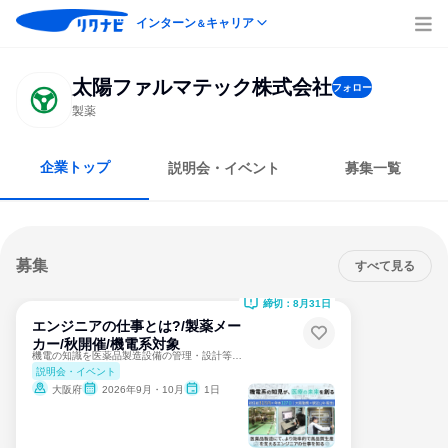
インターン
キャリア
＆
太陽ファルマテック株式会社
フォロー
製薬
企業トップ
説明会・イベント
募集一覧
募集
すべて見る
締切：8月31日
エンジニアの仕事とは?/製薬メー
カー/秋開催/機電系対象
機電の知識を医薬品製造設備の管理・設計等で社会貢献に活かす
説明会・イベント
大阪府
2026年9月・10月
1日