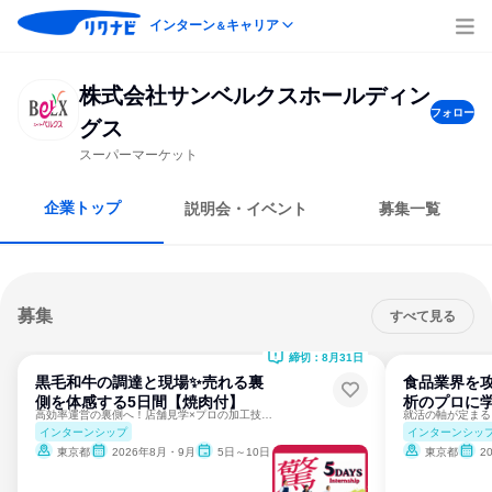
インターン
キャリア
＆
株式会社サンベルクスホールディン
フォロー
グス
スーパーマーケット
企業トップ
説明会・イベント
募集一覧
募集
すべて見る
締切：8月31日
黒毛和牛の調達と現場✨️売れる裏
食品業界を攻
側を体感する5日間【焼肉付】
析のプロに学
高効率運営の裏側へ！店舗見学×プロの加工技術×豪華焼肉体験
インターンシップ
インターンシッ
東京都
2026年8月・9月
5日～10日
東京都
2