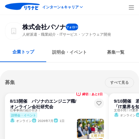
インターン
キャリア
＆
株式会社パソナ
フォロー
人材派遣・職業紹介・ITサービス・ソフトウェア開発
企業トップ
説明会・イベント
募集一覧
募集
すべて見る
締切：あと2日
8/13開催 パソナのエンジニア職/
9/10開催
オンライン会社研究会
「IT業界を知
仕事事例の紹介付き！
文理不問！IT業
説明会・イベント
オンライン
オンライン
2026年7月
1日