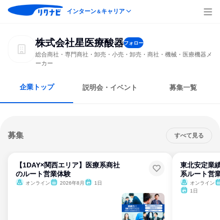
インターン
キャリア
＆
株式会社星医療酸器
フォロー
総合商社・専門商社・卸売・小売・卸売・商社・機械・医療機器メ
ーカー
企業トップ
説明会・イベント
募集一覧
募集
すべて見る
【1DAY×関西エリア】医療系商社
東北安定業績
のルート営業体験
系ルート営
オンライン
2026年8月
1日
オンライン
1日